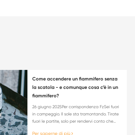
Come accendere un fiammifero senza
la scatola - e comunque cosa c’è in un
fiammifero?
26 giugno 2025Per corrispondenza FzSei fuori
in campeggio. Il sole sta tramontando. Tirate
fuori le partite, solo per rendervi conto che
avete perso la scatola. O forse siete curiosi di
Per saperne di più