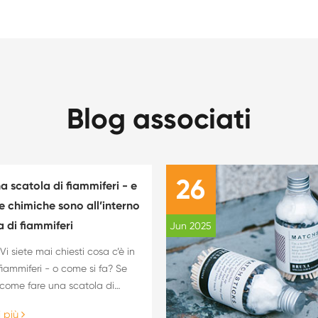
Blog associati
26
 scatola di fiammiferi - e
e chimiche sono all’interno
a di fiammiferi
Jun 2025
i siete mai chiesti cosa c’è in
fiammiferi - o come si fa? Se
"come fare una scatola di
treste aver cercato un progetto
i più