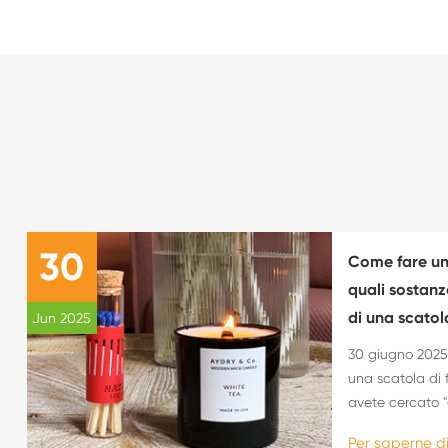
30
Come fare una
quali sostanz
di una scatol
Jun 2025
30 giugno 2025V
una scatola di 
avete cercato 
fiammiferi", po
Per saperne d