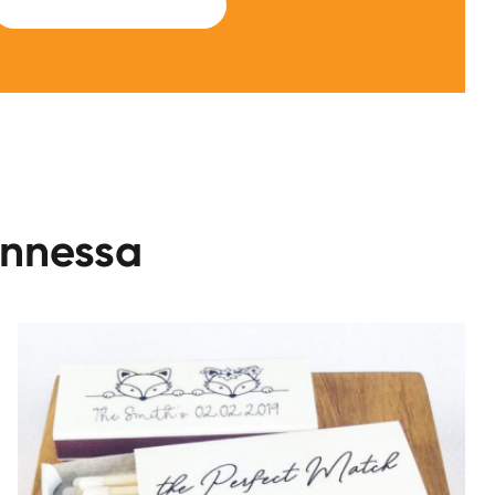
SUBMIT
onnessa