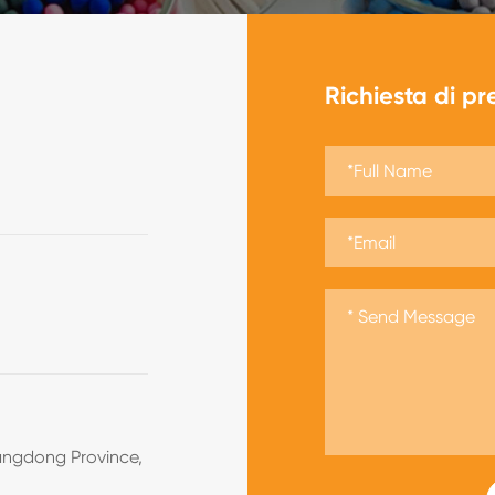
Richiesta di pr
angdong Province,